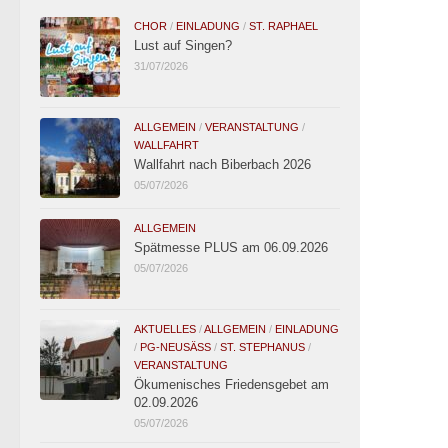
CHOR
/
EINLADUNG
/
ST. RAPHAEL
Lust auf Singen?
31/07/2026
ALLGEMEIN
/
VERANSTALTUNG
/
WALLFAHRT
Wallfahrt nach Biberbach 2026
05/07/2026
ALLGEMEIN
Spätmesse PLUS am 06.09.2026
05/07/2026
AKTUELLES
/
ALLGEMEIN
/
EINLADUNG
/
PG-NEUSÄSS
/
ST. STEPHANUS
/
VERANSTALTUNG
Ökumenisches Friedensgebet am
02.09.2026
05/07/2026