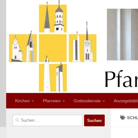
Zum Inhalt springen
Kirchen
Pfarreien
Gottesdienste
Anzeigeblätt
Suchen
SCH
nach: