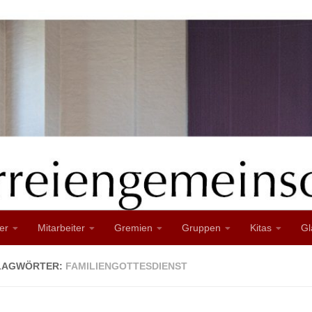
er
Mitarbeiter
Gremien
Gruppen
Kitas
Gl
LAGWÖRTER:
FAMILIENGOTTESDIENST