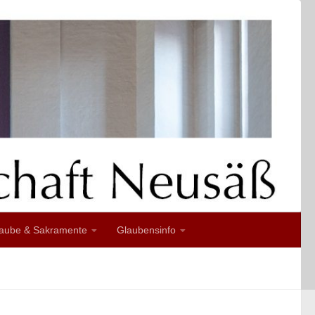
aube & Sakramente
Glaubensinfo